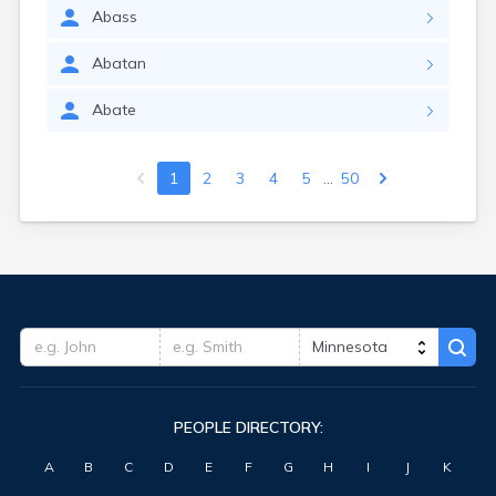
Abass
Abatan
Abate
...
1
2
3
4
5
50
PEOPLE DIRECTORY:
A
B
C
D
E
F
G
H
I
J
K