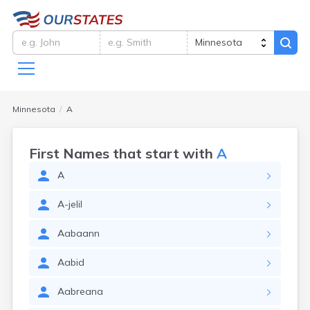
Minnesota
A
First Names that start with
A
A
A-jelil
Aabaann
Aabid
Aabreana